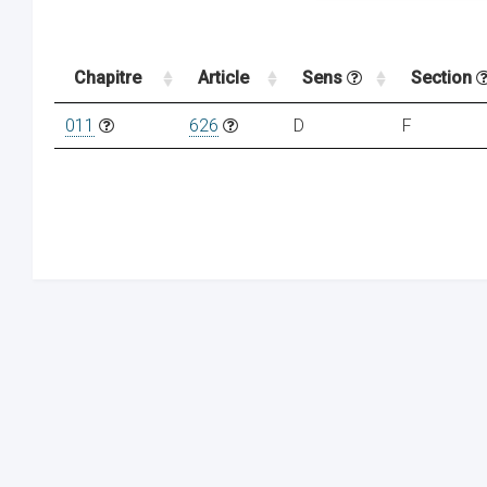
Chapitre
Article
Sens
Section
011
626
D
F