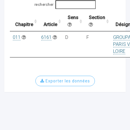
rechercher
Sens
Section
ocaux
Chapitre
Article
Désign
011
6161
D
F
GROUP
PARIS V
LOIRE
Exporter les données
ociations