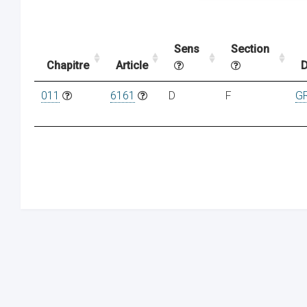
Sens
Section
Chapitre
Article
D
011
6161
D
F
G