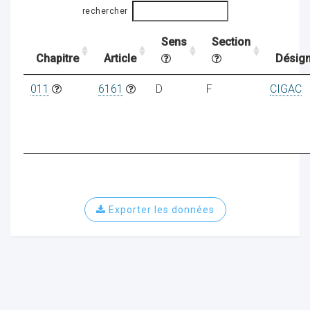
rechercher
Sens
Section
ocaux
Chapitre
Article
Désign
011
6161
D
F
CIGAC
Exporter les données
ociations