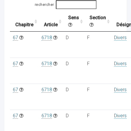
rechercher
Sens
Section
ocaux
Chapitre
Article
Désign
67
6718
D
F
Divers
67
6718
D
F
Divers
67
6718
D
F
Divers
ociations
67
6718
D
F
Divers