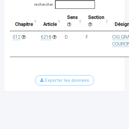
rechercher
Sens
Section
ocaux
Chapitre
Article
Désign
012
6218
D
F
CIG GR
COURO
Exporter les données
ociations