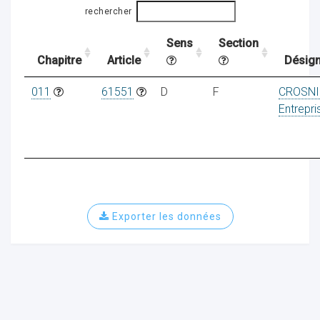
rechercher
Sens
Section
ocaux
Chapitre
Article
Désign
011
61551
D
F
CROSNI
Entrepri
Exporter les données
ociations