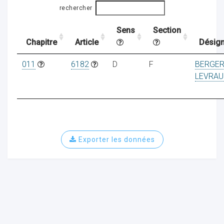
rechercher
Sens
Section
ocaux
Chapitre
Article
Désign
011
6182
D
F
BERGE
LEVRAU
Exporter les données
ociations