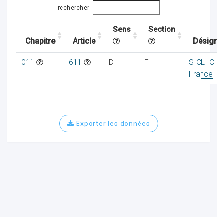
rechercher
Sens
Section
ocaux
Chapitre
Article
Désign
011
611
D
F
SICLI 
France
Exporter les données
ociations