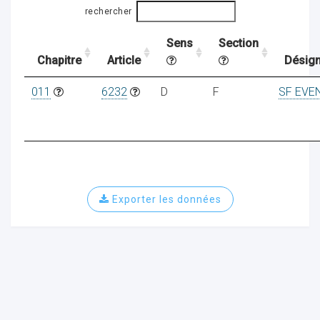
rechercher
Sens
Section
ocaux
Chapitre
Article
Désign
011
6232
D
F
SF EVE
Exporter les données
ociations