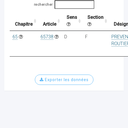
rechercher
Sens
Section
ocaux
Chapitre
Article
Désign
65
65738
D
F
PREVEN
ROUTIE
Exporter les données
ociations