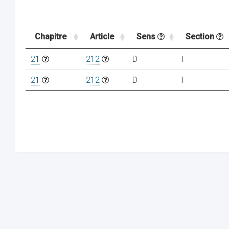
Chapitre
Article
Sens
Section
21
212
D
I
21
212
D
I