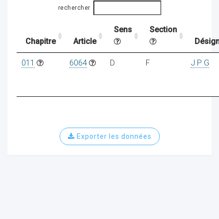
rechercher
Sens
Section
ocaux
Chapitre
Article
Désign
011
6064
D
F
J P G
Exporter les données
ociations