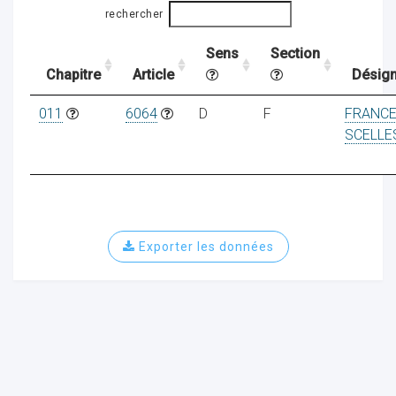
rechercher
Sens
Section
ocaux
Chapitre
Article
Désign
011
6064
D
F
FRANC
SCELLE
Exporter les données
ociations