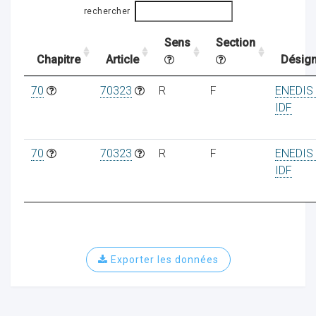
rechercher
Sens
Section
ocaux
Chapitre
Article
Désign
70
70323
R
F
ENEDIS
IDF
70
70323
R
F
ENEDIS
IDF
Exporter les données
ociations