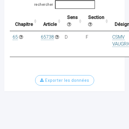
rechercher
Sens
Section
ocaux
Chapitre
Article
Désign
65
65738
D
F
CSMV
VAUGRI
Exporter les données
ociations