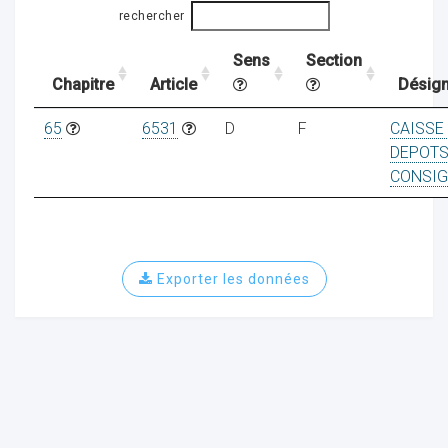
rechercher
Sens
Section
ocaux
Chapitre
Article
Désign
65
6531
D
F
CAISSE
DEPOT
CONSIG
Exporter les données
ociations