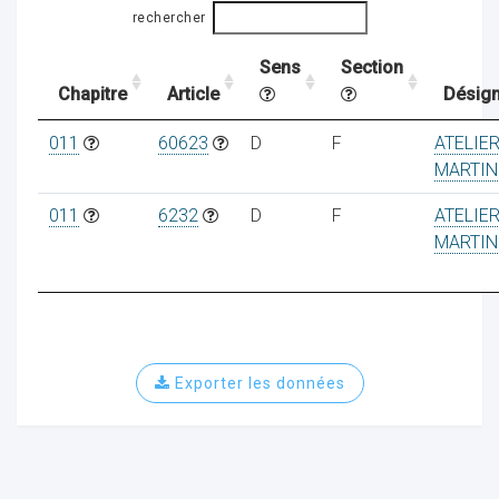
rechercher
Sens
Section
ocaux
Chapitre
Article
Désign
011
60623
D
F
ATELIE
MARTIN
011
6232
D
F
ATELIE
MARTIN
Exporter les données
ociations