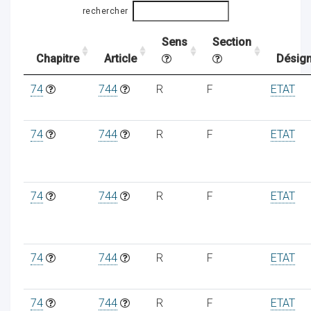
rechercher
Sens
Section
ocaux
Chapitre
Article
Désign
74
744
R
F
ETAT
74
744
R
F
ETAT
74
744
R
F
ETAT
74
744
R
F
ETAT
ociations
74
744
R
F
ETAT