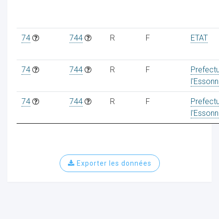
74
744
R
F
ETAT
74
744
R
F
Prefect
l'Esson
74
744
R
F
Prefect
l'Esson
Exporter les données