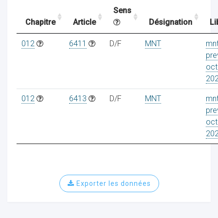
Sens
Chapitre
Article
Désignation
Li
ocaux
012
6411
D/F
MNT
mn
pre
oct
20
012
6413
D/F
MNT
mn
pre
oct
20
Exporter les données
ociations