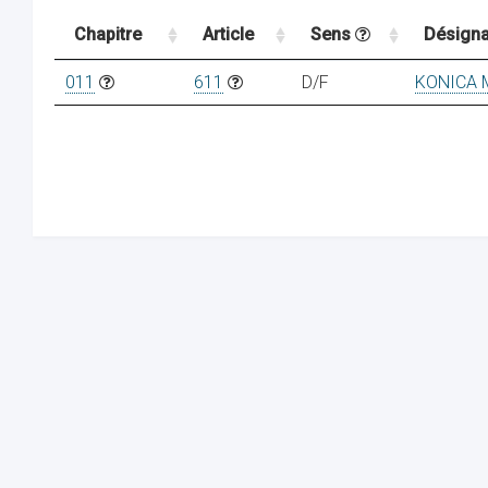
Chapitre
Article
Sens
Désigna
011
611
D/F
KONICA 