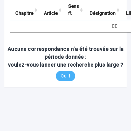
Sens
Chapitre
Article
Désignation
Li
ocaux
🤷‍♂️
Aucune correspondance n'a été trouvée sur la
période donnée :
voulez-vous lancer une recherche plus large ?
Oui !
ociations