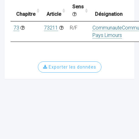
Sens
Chapitre
Article
Désignation
ocaux
73
73211
R/F
CommunauteCommu
Pays Limours
Exporter les données
ociations