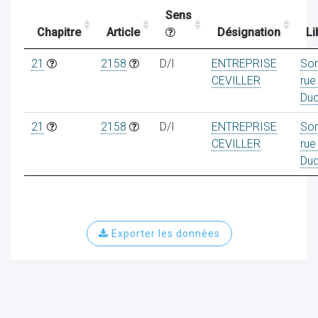
Sens
Chapitre
Article
Désignation
Li
ocaux
21
2158
D/I
ENTREPRISE
So
CEVILLER
rue
Du
21
2158
D/I
ENTREPRISE
So
CEVILLER
rue
Du
Exporter les données
ociations