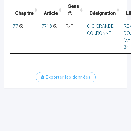
Sens
Chapitre
Article
Désignation
Li
ocaux
77
7718
R/F
CIG GRANDE
RE
COURONNE
DO
MA
34
Exporter les données
ociations