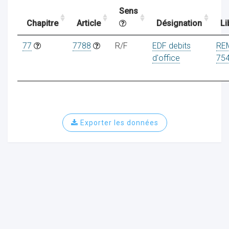
Sens
Chapitre
Article
Désignation
Li
ocaux
77
7788
R/F
EDF debits
RE
d'office
75
Exporter les données
ociations