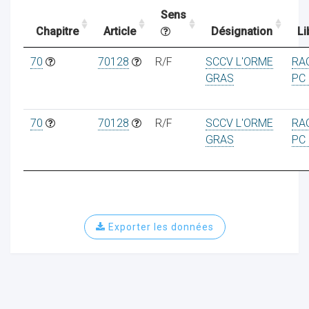
Sens
Chapitre
Article
Désignation
Li
ocaux
70
70128
R/F
SCCV L'ORME
RA
GRAS
PC 
70
70128
R/F
SCCV L'ORME
RA
GRAS
PC 
Exporter les données
ociations