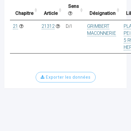
Sens
Chapitre
Article
Désignation
Li
ocaux
21
21312
D/I
GRIMBERT
PL
MACONNERIE
PE
5 R
HE
Exporter les données
ociations