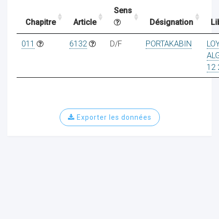
Sens
Chapitre
Article
Désignation
Li
ocaux
011
6132
D/F
PORTAKABIN
LO
AL
12 
Exporter les données
ociations