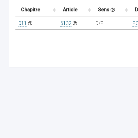
Chapitre
Article
Sens
D
011
6132
D/F
P