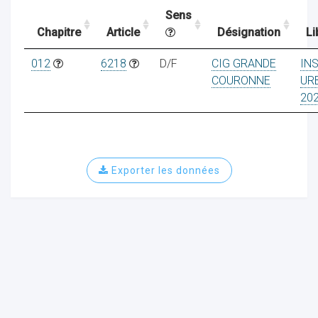
Sens
Chapitre
Article
Désignation
Li
ocaux
012
6218
D/F
CIG GRANDE
IN
COURONNE
UR
20
Exporter les données
ociations