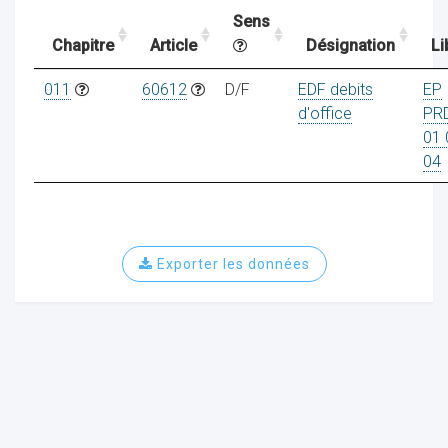
Sens
Chapitre
Article
Désignation
Li
ocaux
011
60612
D/F
EDF debits
EP
d'office
PR
01 
04
Exporter les données
ociations