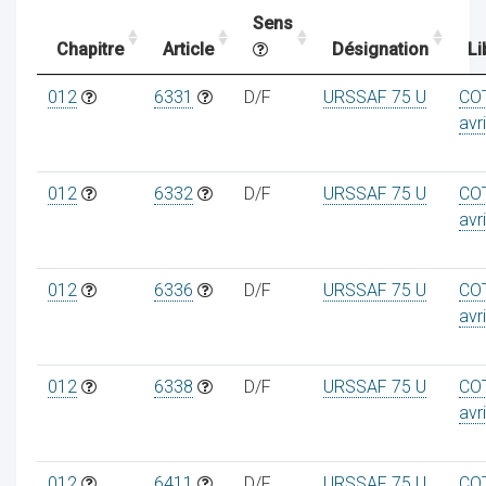
Sens
Chapitre
Article
Désignation
Li
ocaux
012
6331
D/F
URSSAF 75 U
CO
avr
012
6332
D/F
URSSAF 75 U
CO
avr
012
6336
D/F
URSSAF 75 U
CO
avr
012
6338
D/F
URSSAF 75 U
CO
ociations
avr
012
6411
D/F
URSSAF 75 U
CO