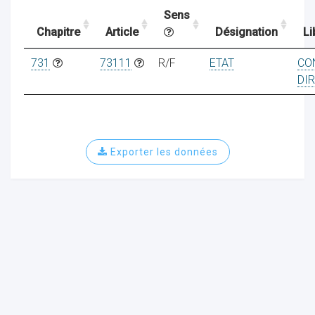
Sens
Chapitre
Article
Désignation
Li
ocaux
731
73111
R/F
ETAT
CO
DI
Exporter les données
ociations