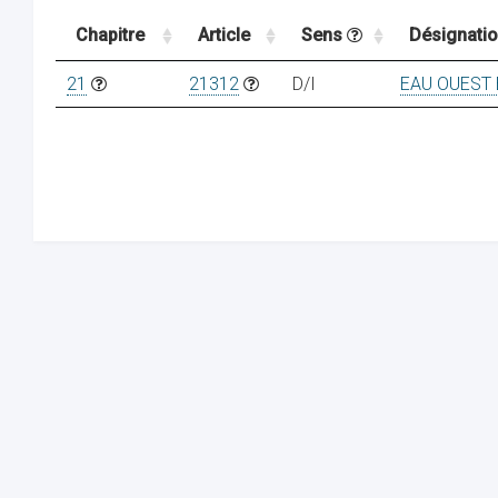
Chapitre
Article
Sens
Désignati
21
21312
D/I
EAU OUEST