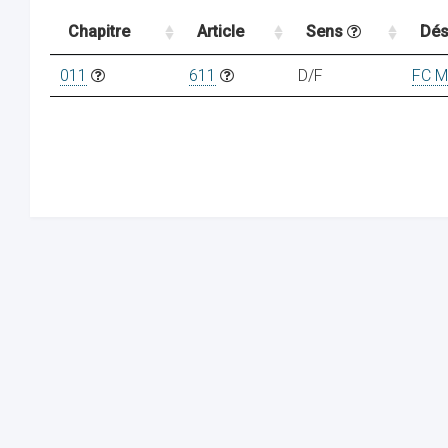
Chapitre
Article
Sens
Dés
011
611
D/F
FC M