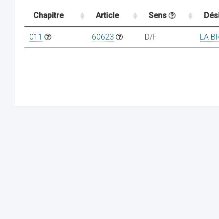
Chapitre
Article
Sens
Dés
011
60623
D/F
LA B