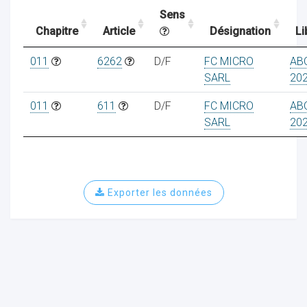
Sens
Chapitre
Article
Désignation
Li
ocaux
011
6262
D/F
FC MICRO
AB
SARL
202
011
611
D/F
FC MICRO
AB
SARL
202
Exporter les données
ociations