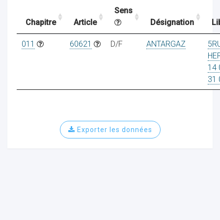
Sens
Chapitre
Article
Désignation
Li
ocaux
011
60621
D/F
ANTARGAZ
5R
HE
14 
31 
Exporter les données
ociations