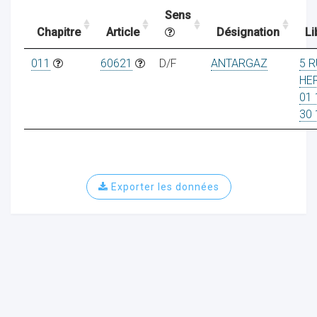
Sens
Chapitre
Article
Désignation
Li
ocaux
011
60621
D/F
ANTARGAZ
5 R
HE
01 
30 
Exporter les données
ociations