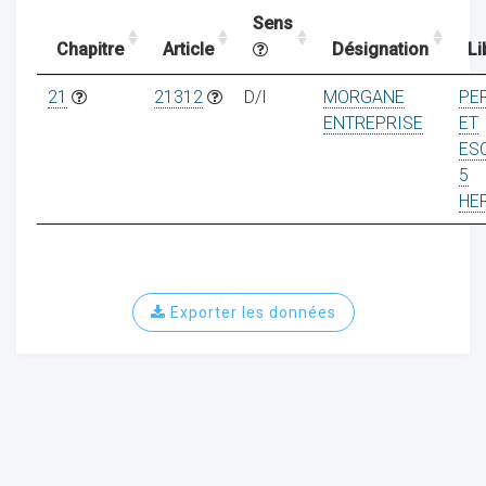
Sens
Chapitre
Article
Désignation
Li
ocaux
21
21312
D/I
MORGANE
PE
ENTREPRISE
ET
ES
5
HE
Exporter les données
ociations