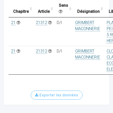
Sens
Chapitre
Article
Désignation
Li
ocaux
21
21312
D/I
GRIMBERT
PL
MACONNERIE
PE
5 R
HE
21
21312
D/I
GRIMBERT
CL
MACONNERIE
CL
EC
EL
Exporter les données
ociations