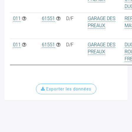
DU
011
61551
D/F
GARAGE DES
RE
PREAUX
MA
011
61551
D/F
GARAGE DES
DU
PREAUX
RO
FR
Exporter les données