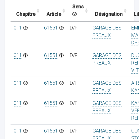
Sens
Chapitre
Article
Désignation
Li
ocaux
011
61551
D/F
GARAGE DES
EM
PREAUX
MA
DP
011
61551
D/F
GARAGE DES
DU
PREAUX
RE
VI
011
61551
D/F
GARAGE DES
AI
PREAUX
KA
011
61551
D/F
GARAGE DES
KA
PREAUX
VE
ociations
RE
011
61551
D/F
GARAGE DES
CO
PREAUX
ST