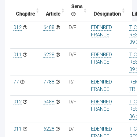
Sens
Chapitre
Article
Désignation
Li
ocaux
012
6488
D/F
EDENRED
TI
FRANCE
RE
09 
011
6228
D/F
EDENRED
TI
FRANCE
RE
09 
77
7788
R/F
EDENRED
RE
FRANCE
TR
012
6488
D/F
EDENRED
TI
FRANCE
RE
ociations
06 
011
6228
D/F
EDENRED
TI
FRANCE
RE