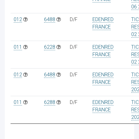
06 
012
6488
D/F
EDENRED
TI
FRANCE
RE
02 
011
6228
D/F
EDENRED
TI
FRANCE
RE
02 
012
6488
D/F
EDENRED
TI
FRANCE
RE
20
011
6288
D/F
EDENRED
TI
FRANCE
RE
20