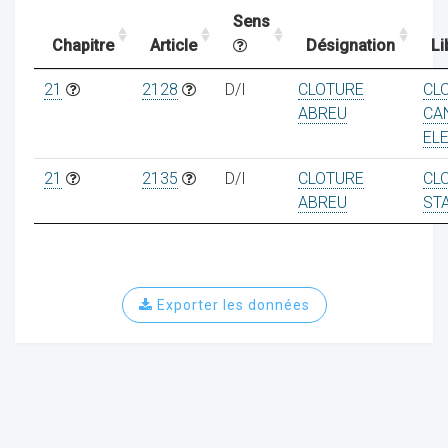
Sens
Chapitre
Article
Désignation
Li
ocaux
21
2128
D/I
CLOTURE
CL
ABREU
CA
EL
21
2135
D/I
CLOTURE
CL
ABREU
ST
Exporter les données
ociations