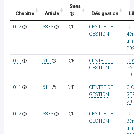
Sens
Chapitre
Article
Désignation
Li
ocaux
012
6336
D/F
CENTRE DE
Cot
GESTION
4è
tri
20
011
611
D/F
CENTRE DE
CO
GESTION
PAI
TR
011
611
D/F
CENTRE DE
CI
GESTION
SE
20
ociations
012
6336
D/F
CENTRE DE
Cot
GESTION
3è
tri