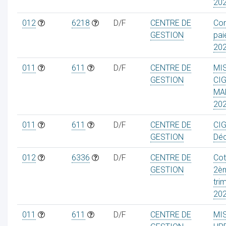
20
012
6218
D/F
CENTRE DE
Con
GESTION
pai
20
011
611
D/F
CENTRE DE
MI
GESTION
CI
MA
20
011
611
D/F
CENTRE DE
CIG
GESTION
Dé
012
6336
D/F
CENTRE DE
Cot
GESTION
2è
tri
20
011
611
D/F
CENTRE DE
MI