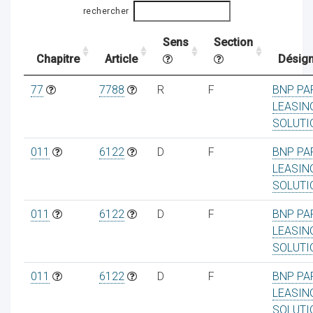
rechercher
Sens
Section
ocaux
Chapitre
Article
Désign
77
7788
R
F
BNP PA
LEASIN
SOLUTI
011
6122
D
F
BNP PA
LEASIN
SOLUTI
011
6122
D
F
BNP PA
LEASIN
SOLUTI
ociations
011
6122
D
F
BNP PA
LEASIN
SOLUTI