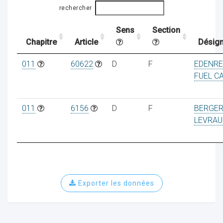
rechercher
Sens
Section
ocaux
Chapitre
Article
Désign
011
60622
D
F
EDENR
FUEL C
011
6156
D
F
BERGE
LEVRAU
Exporter les données
ociations