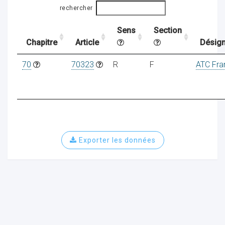
rechercher
Sens
Section
ocaux
Chapitre
Article
Désign
70
70323
R
F
ATC Fra
Exporter les données
ociations