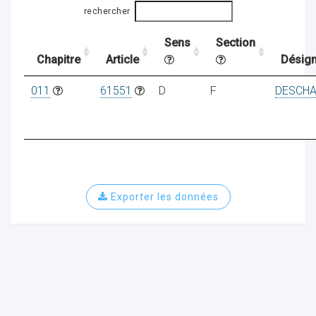
rechercher
Sens
Section
ocaux
Chapitre
Article
Désign
011
61551
D
F
DESCH
Exporter les données
ociations